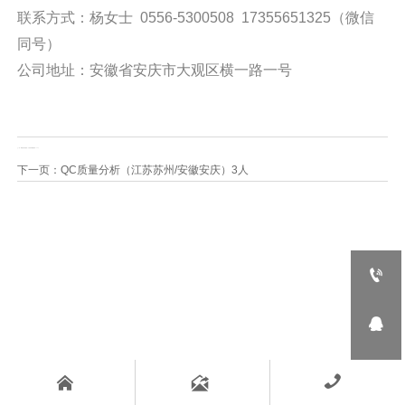
联系方式：杨女士 0556-5300508 17355651325（微信
同号）
公司地址：安徽省安庆市大观区横一路一号
上一页：
助理合成实验员（江苏苏州/安徽安庆）20人
下一页：
QC质量分析（江苏苏州/安徽安庆）3人





