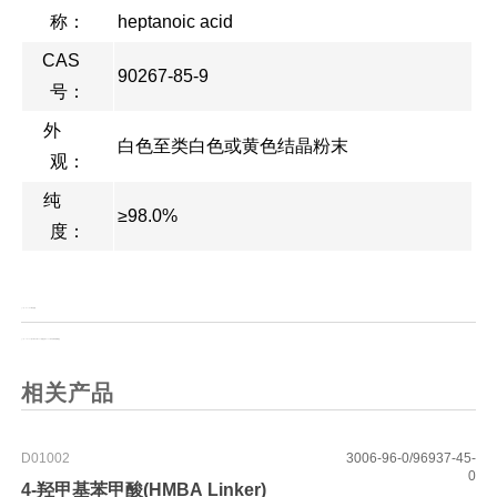
称：
heptanoic acid
CAS
90267-85-9
号：
外
白色至类白色或黄色结晶粉末
观：
纯
≥98.0%
度：
上一页：
Boc-D-4-I-苯丙氨酸
上一页：
TNTU 2-(内-5-降冰片烯-2,3-二羧酰亚胺)-1,1,3,3-四甲基脲四氟硼酸盐
相关产品
D01002
3006-96-0/96937-45-
0
4-羟甲基苯甲酸(HMBA Linker)