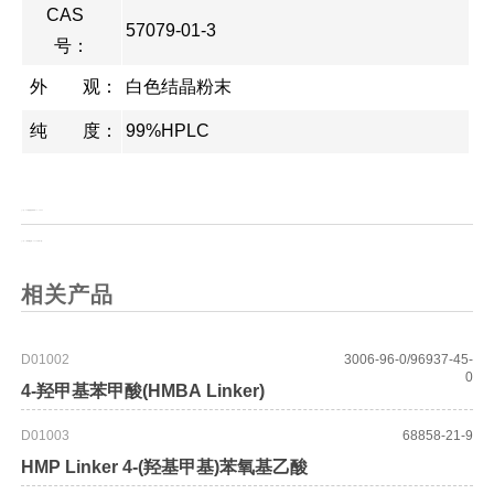
CAS
57079-01-3
号：
外 观：
白色结晶粉末
纯 度：
99%HPLC
上一页：
PH敏感脂质体材料16：0 DGS
上一页：
二苯甲酮亚胺（0.02%对苯二酚）
相关产品
D01002
3006-96-0/96937-45-
0
4-羟甲基苯甲酸(HMBA Linker)
D01003
68858-21-9
HMP Linker 4-(羟基甲基)苯氧基乙酸