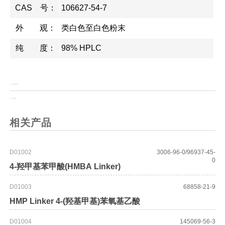
CAS 号：
106627-54-7
外 观：
类白色至白色粉末
纯 度：
98% HPLC
上一页：
1-丁基-3-甲基吡啶六氟磷酸盐
上一页：
2-(三氟甲基)苯肼盐酸盐
相关产品
D01002
3006-96-0/96937-45-
0
4-羟甲基苯甲酸(HMBA Linker)
D01003
68858-21-9
HMP Linker 4-(羟基甲基)苯氧基乙酸
D01004
145069-56-3