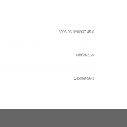
3006-96-0/96937-45-0
68858-21-9
145069-56-3