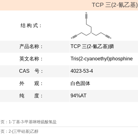
TCP 三(2-氰乙基
结 构 式：
产品名称：
TCP 三(2-氰乙基)膦
英文名称：
Tris(2-cyanoethyl)phosphine
CAS 号：
4023-53-4
外 观：
白色固体
纯 度：
94%AT
一页：
1-丁基-3-甲基咪唑硫酸氢盐
一页：
2-(三甲硅基)乙醇