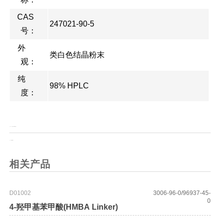
CAS
247021-90-5
号：
外
类白色结晶粉末
观：
纯
98% HPLC
度：
上一页：
1-乙基-3-甲基咪唑溴盐
上一页：
醋酸甲脒
相关产品
D01002
3006-96-0/96937-45-
0
4-羟甲基苯甲酸(HMBA Linker)