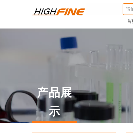
首
产品展
示