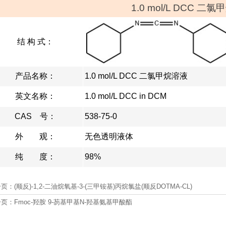
1.0 mol/L DCC 二
结 构 式：
产品名称：
1.0 mol/L DCC 二氯甲烷溶液
英文名称：
1.0 mol/L DCC in DCM
CAS 号：
538-75-0
外 观：
无色透明液体
纯 度：
98%
一页：
(顺反)-1,2-二油烷氧基-3-(三甲铵基)丙烷氯盐(顺反DOTMA-CL)
一页：
Fmoc-羟胺 9-芴基甲基N-羟基氨基甲酸酯