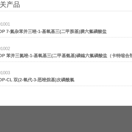
关产品
01001
AOP 7-氮杂苯并三唑-1-基氧基三(二甲胺基)膦六氟磷酸盐
01002
BOP 苯并三氮唑-1-基氧基三(二甲基氨基)磷鎓六氟磷酸盐（卡特缩合
01003
BOP-CL 双(2-氧代-3-恶唑烷基)次磷酰氯