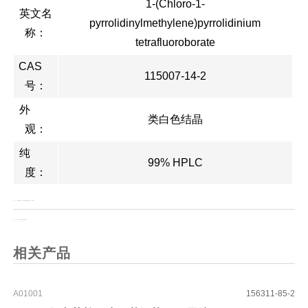
1-(Chloro-1-
英文名
pyrrolidinylmethylene)pyrrolidinium
称：
tetrafluoroborate
CAS
115007-14-2
号：
外
类白色结晶
观：
纯
99% HPLC
度：
上一页：
1,2-二硬脂酰基-sn-丙三基-3-磷脂酰乙醇胺(DSPE(S构型))
上一页：
TFAONP 对硝基三氟乙酸苯酯
相关产品
A01001
156311-85-2