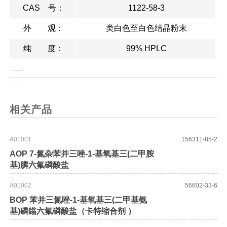
CAS 号：
1122-58-3
外 观：
类白色至白色结晶粉末
纯 度：
99% HPLC
上一页：
(1S)-4,5-二甲氧基-1-[(甲基氨基)甲基]苯并环丁烷盐酸盐
上一页：
DEPC 二芥酰磷脂酰胆碱
相关产品
A01001
156311-85-2
AOP 7-氮杂苯并三唑-1-基氧基三(二甲胺
基)膦六氟磷酸盐
A01002
56602-33-6
BOP 苯并三氮唑-1-基氧基三(二甲基氨
基)磷鎓六氟磷酸盐（卡特缩合剂 ）