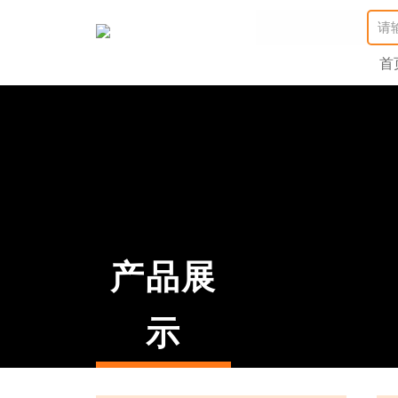
首
产品展
示