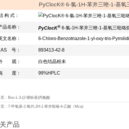
PyClocK® 6-氯-1H-苯并三唑-1
结 构 式：
®
产品名称：
PyClocK
6-氯-1H-苯并三唑-1-基氧三吡
英文名称：
6-Chloro-Benzotriazole-1-yl-oxy-tris-Pyrro
AS 号：
893413-42-8
外 观：
白色结晶粉末
纯 度：
99%HPLC
一页：
Boc-L-3-(2-噻吩基)丙氨酸
一页：
7-甲氧基-2-氧代-2H-1-苯并吡喃-4-乙酸（Mca)
关产品