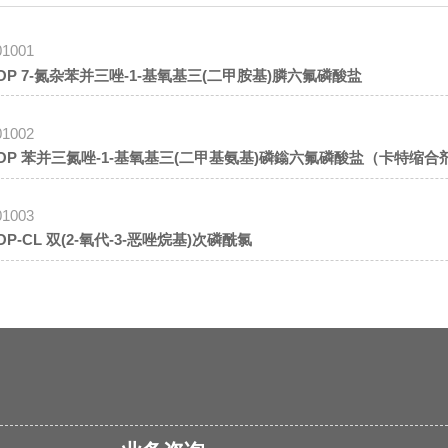
01001
AOP 7-氮杂苯并三唑-1-基氧基三(二甲胺基)膦六氟磷酸盐
01002
BOP 苯并三氮唑-1-基氧基三(二甲基氨基)磷鎓六氟磷酸盐（卡特缩合
01003
BOP-CL 双(2-氧代-3-恶唑烷基)次磷酰氯