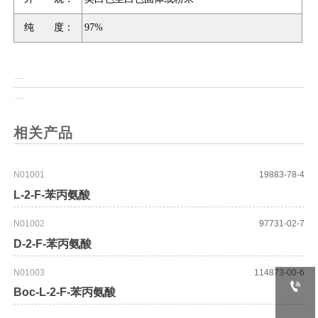
纯 度：
97%
上一页：
N-氯甲基邻苯二甲酰亚胺
上一页：
N-溴甲基邻苯二甲酰亚胺
相关产品
N01001
19883-78-4
L-2-F-苯丙氨酸
N01002
97731-02-7
D-2-F-苯丙氨酸
N01003
114873-00-6

Boc-L-2-F-苯丙氨酸