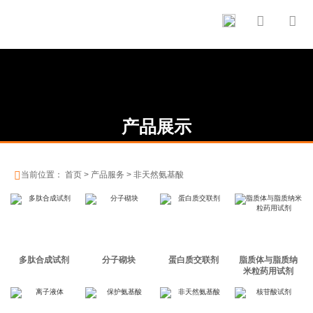


产品展示

当前位置：
首页
>
产品服务
>
非天然氨基酸
多肽合成试剂
分子砌块
蛋白质交联剂
脂质体与脂质纳
米粒药用试剂