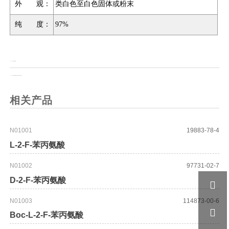
外 观：
类白色至白色固体或粉末
纯 度：
97%
上一页：
1-(2-氨乙基)吡咯烷
上一页：
4-(5-(4-氟苯甲酰基)嘧啶-2-基)哌嗪-1-羧酸叔丁酯
相关产品
N01001
19883-78-4
L-2-F-苯丙氨酸
N01002
97731-02-7
D-2-F-苯丙氨酸

N01003
114873-00-6

Boc-L-2-F-苯丙氨酸