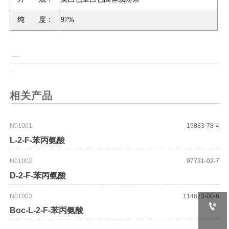
纯 度：
97%
上一页：
N-(+)-生物素基-4-氨基苯甲酸（Biotin-PABA）
上一页：
Biotin-MeTz
相关产品
N01001
19883-78-4
L-2-F-苯丙氨酸
N01002
97731-02-7
D-2-F-苯丙氨酸
N01003
114873-00-6

Boc-L-2-F-苯丙氨酸