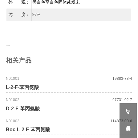
外 观：
类白色至白色固体或粉末
纯 度：
97%
上一页：
(S)-(-)-1-(4-氰基苯基)乙胺
上一页：
(S)-4-(1-氨基乙基)苯甲酸
相关产品
N01001
19883-78-4
L-2-F-苯丙氨酸
N01002
97731-02-7
D-2-F-苯丙氨酸

N01003
114873-00-6

Boc-L-2-F-苯丙氨酸