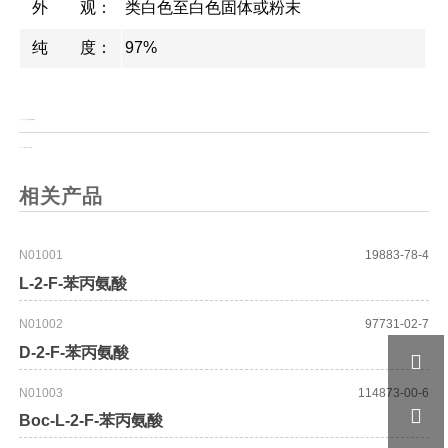
外 观：
类白色至白色固体或粉末
纯 度：
97%
上一页：
2,4,6-三异丙基苯磺酰基肼
上一页：
3-硝基-1,2,4-三氮唑
相关产品
N01001
19883-78-4
L-2-F-苯丙氨酸
N01002
97731-02-7
D-2-F-苯丙氨酸

N01003
114873-00-6

Boc-L-2-F-苯丙氨酸