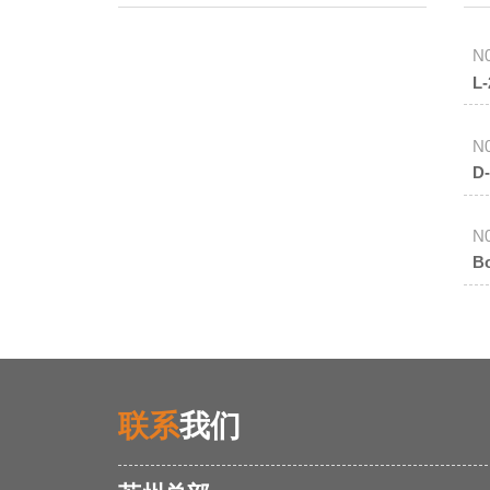
N
L
N
D
N
B
联系
我们