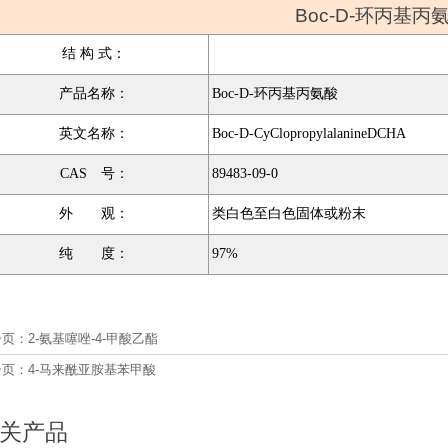
Boc-D-环丙基丙
结 构 式：
产品名称：
Boc-D-环丙基丙氨酸
英文名称：
Boc-D-CyClopropylalanineDCHA
CAS 号：
89483-09-0
外 观：
类白色至白色固体或粉末
纯 度：
97%
一页：
2-氨基噻唑-4-甲酸乙酯
一页：
4-马来酰亚胺基苯甲酸
关产品