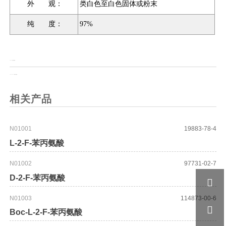
外 观：
类白色至白色固体或粉末
纯 度：
97%
上一页：
5-乙硫基四氮唑
上一页：
Fmoc-L-烯丙基甘氨酸
相关产品
N01001
19883-78-4
L-2-F-苯丙氨酸
N01002
97731-02-7
D-2-F-苯丙氨酸

N01003
114873-00-6

Boc-L-2-F-苯丙氨酸