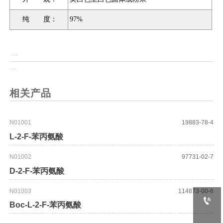
纯 度：
97%
上一页：
2-甲基-1-对甲基苯磺酰咪唑
上一页：
2-氨基噻唑-4-甲酸乙酯
相关产品
N01001
19883-78-4
L-2-F-苯丙氨酸
N01002
97731-02-7
D-2-F-苯丙氨酸
N01003
114873-00-6

Boc-L-2-F-苯丙氨酸