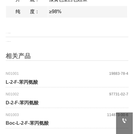
纯 度：
≥98%
上一页：
TATM 甘露糖三氟磺酸酯
上一页：
N-乙氧基羰基顺丁烯二酰亚胺
相关产品
N01001
19883-78-4
L-2-F-苯丙氨酸
N01002
97731-02-7
D-2-F-苯丙氨酸
N01003
114873-00-6

Boc-L-2-F-苯丙氨酸