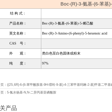
Boc-(R)-3-氨基-(6-苯基
结 构 式：
产品名称：
Boc-(R)-3-氨基-(6-苯基)-5-烯己酸
英文名称：
Boc-(R)-3-Amino-(6-phenyl)-5-hexenoic acid
CAS 号：
外 观：
类白色至白色固体或粉末
纯 度：
97%
一页：
((2S,6R)-6-(6-苯甲酰胺基-9H-嘌呤-9-基)-4-三苯甲基吗啉-2-基)甲基二
一页：
5-氯水杨基-N,N-二异丙基亚磷酰胺
关产品