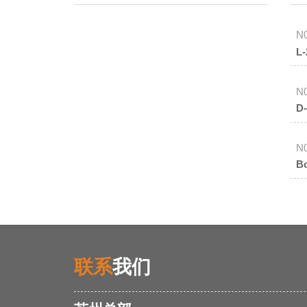
N
L
N
D
N
B
联系
我们