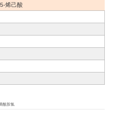
)-5-烯己酸
甲基磷酰胺氯