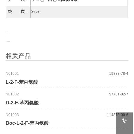
纯 度：
97%
上一页：
苄脒盐酸盐
上一页：
1,4-苯二羧酰胺盐酸盐
相关产品
N01001
19883-78-4
L-2-F-苯丙氨酸
N01002
97731-02-7
D-2-F-苯丙氨酸
N01003
114873-00-6

Boc-L-2-F-苯丙氨酸