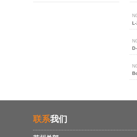
N
L
N
D
N
B
联系
我们