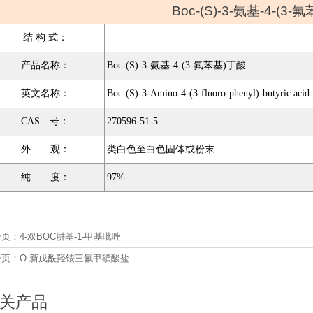
Boc-(S)-3-氨基-4-(3
结 构 式：
产品名称：
Boc-(S)-3-氨基-4-(3-氟苯基)丁酸
英文名称：
Boc-(S)-3-Amino-4-(3-fluoro-phenyl)-butyric acid
CAS 号：
270596-51-5
外 观：
类白色至白色固体或粉末
纯 度：
97%
一页：
4-双BOC肼基-1-甲基吡唑
一页：
O-新戊酰羟铵三氟甲磺酸盐
关产品