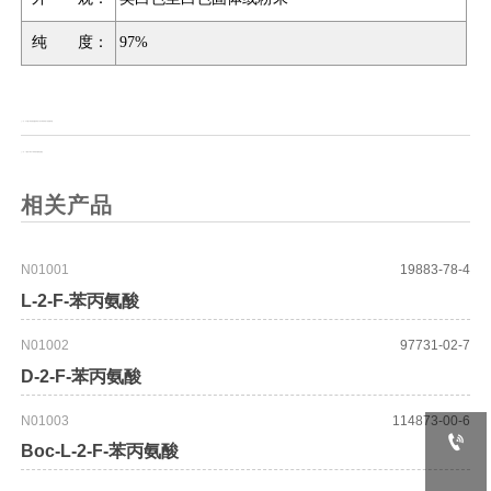
纯 度：
97%
上一页：
(S)-2-((叔丁氧基羰基)氨基)甲基-3-((S)-2-氧吡咯烷-3-基)丙酸甲酯
上一页：
α-氨基-2-氧代-3-吡咯烷丙酰胺盐酸盐
相关产品
N01001
19883-78-4
L-2-F-苯丙氨酸
N01002
97731-02-7
D-2-F-苯丙氨酸
N01003
114873-00-6

Boc-L-2-F-苯丙氨酸