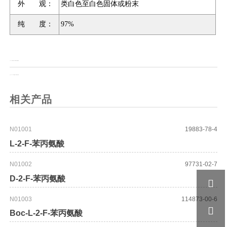
外 观：
类白色至白色固体或粉末
纯 度：
97%
上一页：
(R)-3-氨基-4,4-联苯基-丁酸盐酸盐
上一页：
Boc-(R)-3-氨基-4,4-联苯基-丁酸
相关产品
N01001
19883-78-4
L-2-F-苯丙氨酸
N01002
97731-02-7
D-2-F-苯丙氨酸

N01003
114873-00-6

Boc-L-2-F-苯丙氨酸