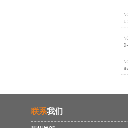
N
L
N
D
N
B
联系
我们