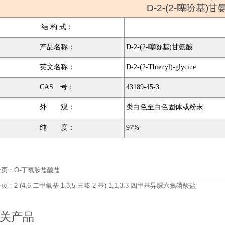
D-2-(2-噻吩基)甘
结 构 式：
产品名称：
D-2-(2-噻吩基)甘氨酸
英文名称：
D-2-(2-Thienyl)-glycine
CAS 号：
43189-45-3
外 观：
类白色至白色固体或粉末
纯 度：
97%
一页：
O-丁氧胺盐酸盐
一页：
2-(4,6-二甲氧基-1,3,5-三嗪-2-基)-1,1,3,3-四甲基异脲六氟磷酸盐
关产品