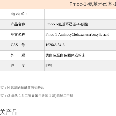
Fmoc-1-氨基环己基-
结 构 式：
产品名称：
Fmoc-1-氨基环己基-1-羧酸
英文名称：
Fmoc-1-AminocyClohexanecarboxylic acid
CAS 号：
162648-54-6
外 观：
类白色至白色固体或粉末
纯 度：
97%
一页：
N-氨基琥珀酰亚胺盐酸盐
一页：
(3-氧代-1,3-二氢异苯并呋喃-1-基)膦酸二甲酯
关产品