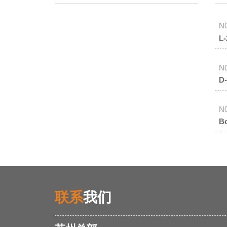
N
L
N
D
N
B
联系
我们