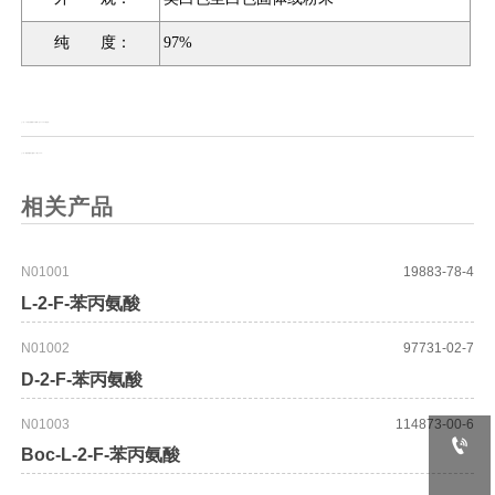
纯 度：
97%
上一页：
2-(2-溴乙基)四氢-2H-吡喃（含K2CO3稳定剂）
上一页：
肼基甲酸叔丁酯(Boc-肼)（98%）
相关产品
N01001
19883-78-4
L-2-F-苯丙氨酸
N01002
97731-02-7
D-2-F-苯丙氨酸
N01003
114873-00-6

Boc-L-2-F-苯丙氨酸