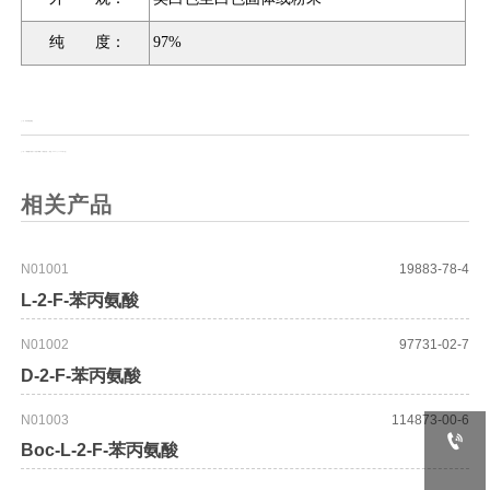
纯 度：
97%
上一页：
异丙基肼盐酸盐
上一页：
1-硬脂酰-2-羟基-sn-甘油-3-磷酸-（1’-消旋甘油）（钠盐）/18:0 Lyso PG (Na盐)
相关产品
N01001
19883-78-4
L-2-F-苯丙氨酸
N01002
97731-02-7
D-2-F-苯丙氨酸
N01003
114873-00-6

Boc-L-2-F-苯丙氨酸