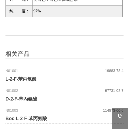
纯 度：
97%
上一页：
7-Boc-5,6,7,8-四氢吡啶并[3,4-d]嘧啶-4(3H)-酮
上一页：
4-羟基-6-三氟甲基嘧啶
相关产品
N01001
19883-78-4
L-2-F-苯丙氨酸
N01002
97731-02-7
D-2-F-苯丙氨酸
N01003
114873-00-6

Boc-L-2-F-苯丙氨酸