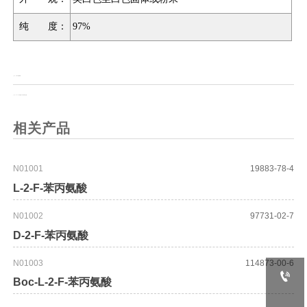
纯 度：
97%
上一页：
7-氟-4-喹唑啉酮
上一页：
Fmoc-(R)-3-氨基-4-(2-甲基苯基)丁酸
相关产品
N01001
19883-78-4
L-2-F-苯丙氨酸
N01002
97731-02-7
D-2-F-苯丙氨酸
N01003
114873-00-6

Boc-L-2-F-苯丙氨酸