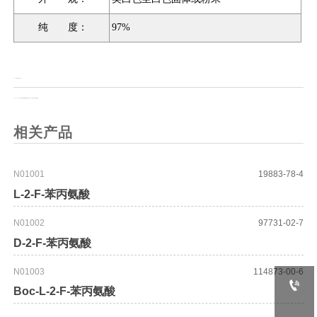
纯 度：
97%
上一页：
紫脲酸一水合物
上一页：
PyOxim® 氰基(羟基亚氨基)醋酸乙酯基-O2]三-1-吡咯烷基六氟磷酸盐
相关产品
N01001
19883-78-4
L-2-F-苯丙氨酸
N01002
97731-02-7
D-2-F-苯丙氨酸
N01003
114873-00-6

Boc-L-2-F-苯丙氨酸