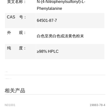
英文名称：
N-(4-Nitrophenylsulfonyl)-L-
Phenylalanine
CAS 号：
64501-87-7
外 观：
白色至类白色或淡黄色粉末
纯 度：
≥98% HPLC
上一页：
4-硝基苯肼盐酸盐
上一页：
1-(烯丙氧基碳氧基)-1H-苯并三唑（ALLOC-HOBT）
相关产品
N01001
19883-78-4