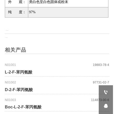
外 观：
类白色至白色固体或粉末
纯 度：
97%
上一页：
3-氨基-3(4-溴苯基)丙酸
上一页：
四甘醇单苄醚
相关产品
N01001
19883-78-4
L-2-F-苯丙氨酸
N01002
97731-02-7
D-2-F-苯丙氨酸

N01003
114873-00-6

Boc-L-2-F-苯丙氨酸