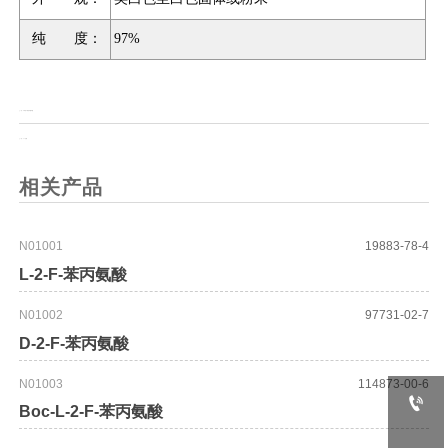
纯 度：
97%
上一页：
N-甲基-4-哌啶甲酸甲酯
上一页：
十二甘醇
相关产品
N01001
19883-78-4
L-2-F-苯丙氨酸
N01002
97731-02-7
D-2-F-苯丙氨酸
N01003
114873-00-6

Boc-L-2-F-苯丙氨酸