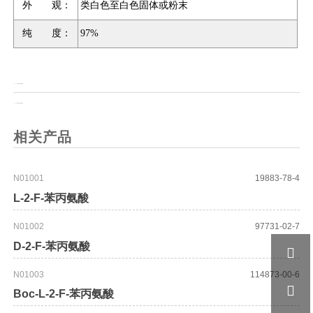
外 观：
类白色至白色固体或粉末
纯 度：
97%
上一页：
4-甲脒基苯甲酸盐酸盐
上一页：
4-脒基苯甲酰胺盐酸盐
相关产品
N01001
19883-78-4
L-2-F-苯丙氨酸
N01002
97731-02-7
D-2-F-苯丙氨酸

N01003
114873-00-6

Boc-L-2-F-苯丙氨酸