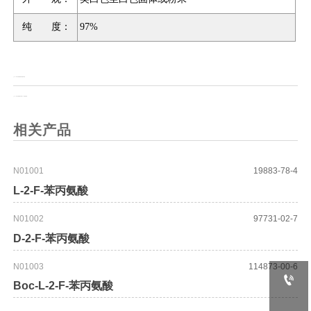
纯 度：
97%
上一页：
N-(叔丁氧基羰基)-4-羟基苯乙胺
上一页：
N-(叔丁氧羰基)-2-甲基-1,3-二氨基丙烷
相关产品
N01001
19883-78-4
L-2-F-苯丙氨酸
N01002
97731-02-7
D-2-F-苯丙氨酸
N01003
114873-00-6

Boc-L-2-F-苯丙氨酸