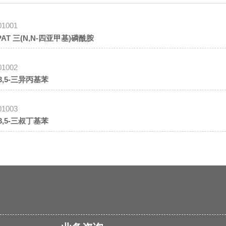
01001
PAT 三(N,N-四亚甲基)磷酰胺
01002
,3,5-三异丙基苯
01003
,3,5-三叔丁基苯