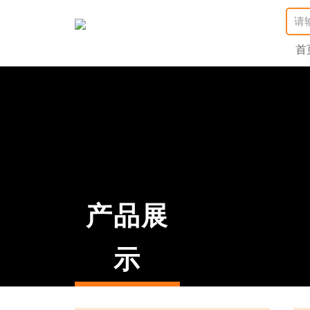
首
产品展
示