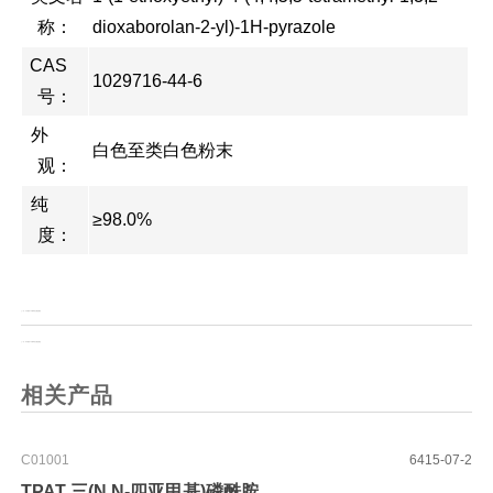
称：
dioxaborolan-2-yl)-1H-pyrazole
CAS
1029716-44-6
号：
外
白色至类白色粉末
观：
纯
≥98.0%
度：
上一页：
(S)-3-氨基-4-(4-氟苯基)丁酸盐酸盐
上一页：
(R)-3-氨基-4-(4-氟苯基)丁酸盐酸盐
相关产品
C01001
6415-07-2
TPAT 三(N,N-四亚甲基)磷酰胺