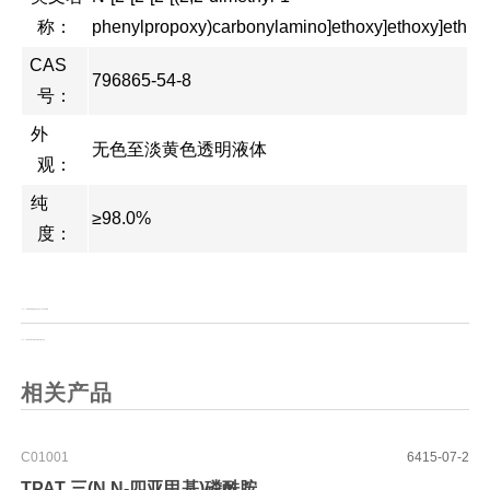
称：
phenylpropoxy)carbonylamino]ethoxy]ethoxy]ethyl
CAS
796865-54-8
号：
外
无色至淡黄色透明液体
观：
纯
≥98.0%
度：
上一页：
2-(2-(((苄氧基)羰基)氨基)乙氧基)乙基 4-甲基苯磺酸酯
上一页：
4-氨基苯甲酸(4-氨基苯基)氨基甲酸叔丁酯
相关产品
C01001
6415-07-2
TPAT 三(N,N-四亚甲基)磷酰胺