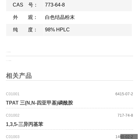
CAS 号：
773-64-8
外 观：
白色结晶粉末
纯 度：
98% HPLC
上一页：
1-羟基-6-(三氟甲基)苯并三唑
上一页：
Boc-L-3-三氟甲基苯丙氨酸
相关产品
C01001
6415-07-2
TPAT 三(N,N-四亚甲基)磷酰胺
C01002
717-74-8
1,3,5-三异丙基苯
C01003
1460-02-2