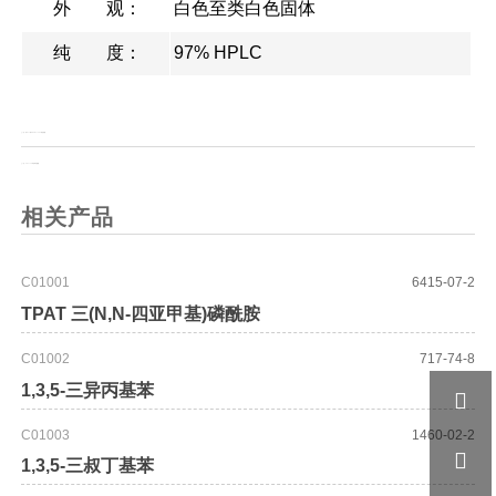
外 观：
白色至类白色固体
纯 度：
97% HPLC
上一页：
双Boc脒 N,N'-二-Boc-1H-1-胍基吡唑
上一页：
Fmoc-L-2-甲基苯丙氨酸
相关产品
C01001
6415-07-2
TPAT 三(N,N-四亚甲基)磷酰胺
C01002
717-74-8
1,3,5-三异丙基苯

C01003
1460-02-2

1,3,5-三叔丁基苯