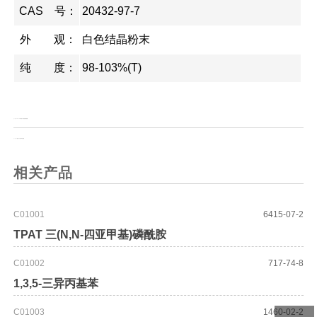
CAS 号：
20432-97-7
外 观：
白色结晶粉末
纯 度：
98-103%(T)
上一页：
Fmoc-S-3-氨基-3(3-羟基苯基)丙酸
上一页：
3-氨基-3(4-羟基苯基)丙酸
相关产品
C01001
6415-07-2
TPAT 三(N,N-四亚甲基)磷酰胺
C01002
717-74-8
1,3,5-三异丙基苯
C01003
1460-02-2