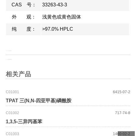
CAS 号：
33263-43-3
外 观：
浅黄色或黄色固体
纯 度：
>97.0% HPLC
上一页：
Fmoc-(S)-3-氨基-4-(4-氯苯基)丁酸
上一页：
Fmoc-(R)-3-氨基-4-(4-氯苯基)丁酸
相关产品
C01001
6415-07-2
TPAT 三(N,N-四亚甲基)磷酰胺
C01002
717-74-8
1,3,5-三异丙基苯
C01003
1460-02-2