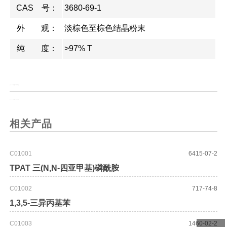
CAS 号：
3680-69-1
外 观：
淡棕色至棕色结晶粉末
纯 度：
>97% T
上一页：
Boc-(S)-3-氨基-4-(2-甲基苯基)丁酸
上一页：
Boc-(R)-3-氨基-4-(2-甲基苯基)丁酸
相关产品
C01001
6415-07-2
TPAT 三(N,N-四亚甲基)磷酰胺
C01002
717-74-8
1,3,5-三异丙基苯
C01003
1460-02-2