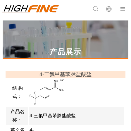


产品展示
4-三氟甲基苯脒盐酸盐
结 构
式：
产品名
4-三氟甲基苯脒盐酸盐
称：
英文名
4-