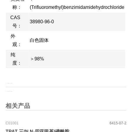
称：
(Trifluoromethyl)benzimidamidehydrochloride
CAS
38980-96-0
号：
外
白色固体
观：
纯
＞98%
度：
上一页：
Fmoc-(S)-3-氨基-4-(2，4,5-三氟苯基)丁酸
上一页：
Fmoc-(R)-3-氨基-4-(2，4,5-三氟苯基)丁酸
相关产品
C01001
6415-07-2
TPAT 三(N,N-四亚甲基)磷酰胺