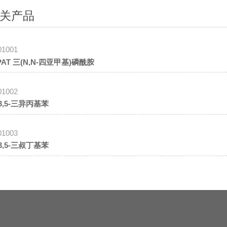
关产品
01001
PAT 三(N,N-四亚甲基)磷酰胺
01002
,3,5-三异丙基苯
01003
,3,5-三叔丁基苯