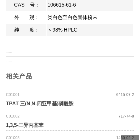
CAS 号：
106615-61-6
外 观：
类白色至白色固体粉末
纯 度：
＞98% HPLC
上一页：
Fmoc-(S)-3-氨基-4-(五氟苯基)丁酸
上一页：
Fmoc-(R)-3-氨基-4-(五氟苯基)丁酸
相关产品
C01001
6415-07-2
TPAT 三(N,N-四亚甲基)磷酰胺
C01002
717-74-8
1,3,5-三异丙基苯
C01003
1460-02-2