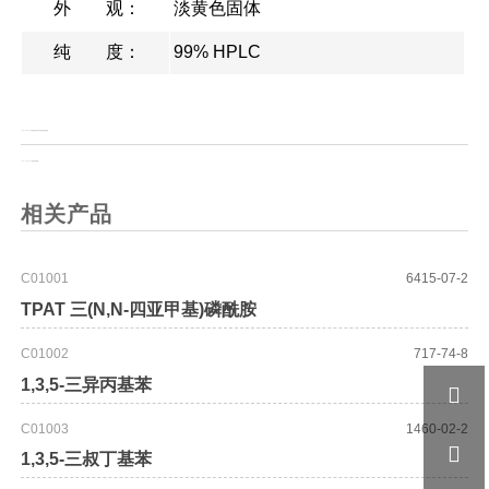
外 观：
淡黄色固体
纯 度：
99% HPLC
上一页：
BMPS 3-马来酰亚胺丙酸N-羟基琥珀酰亚胺酯
上一页：
D-2,3,4,5,6-五氟苯丙氨酸
相关产品
C01001
6415-07-2
TPAT 三(N,N-四亚甲基)磷酰胺
C01002
717-74-8
1,3,5-三异丙基苯

C01003
1460-02-2

1,3,5-三叔丁基苯