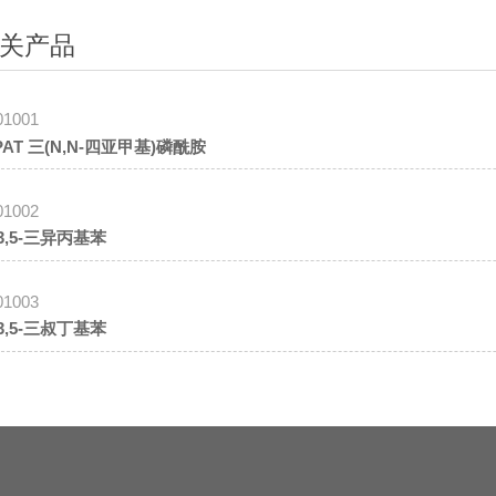
关产品
01001
PAT 三(N,N-四亚甲基)磷酰胺
01002
,3,5-三异丙基苯
01003
,3,5-三叔丁基苯